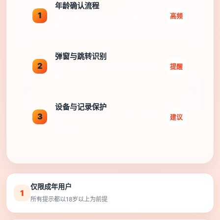
年龄确认流程
1
高频
先确认是否年满18岁，再决定是否继续
访问
弹窗与跳转识别
2
提醒
区别内容页、广告页和外链页，避免误
触
设备与记录保护
3
建议
浏览器历史、下载记录、自动填充都要
提前检查
仅限成年用户
1
所有提示都以18岁以上为前提