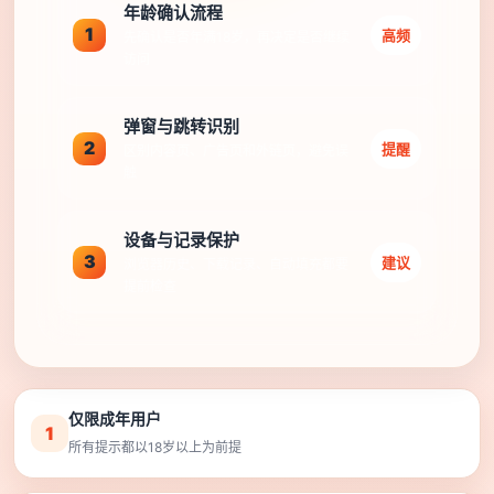
年龄确认流程
1
高频
先确认是否年满18岁，再决定是否继续
访问
弹窗与跳转识别
2
提醒
区别内容页、广告页和外链页，避免误
触
设备与记录保护
3
建议
浏览器历史、下载记录、自动填充都要
提前检查
仅限成年用户
1
所有提示都以18岁以上为前提