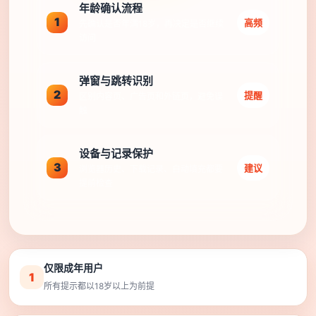
年龄确认流程
1
高频
先确认是否年满18岁，再决定是否继续
访问
弹窗与跳转识别
2
提醒
区别内容页、广告页和外链页，避免误
触
设备与记录保护
3
建议
浏览器历史、下载记录、自动填充都要
提前检查
仅限成年用户
1
所有提示都以18岁以上为前提