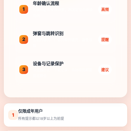
年龄确认流程
1
高频
先确认是否年满18岁，再决定是否继续
访问
弹窗与跳转识别
2
提醒
区别内容页、广告页和外链页，避免误
触
设备与记录保护
3
建议
浏览器历史、下载记录、自动填充都要
提前检查
仅限成年用户
1
所有提示都以18岁以上为前提